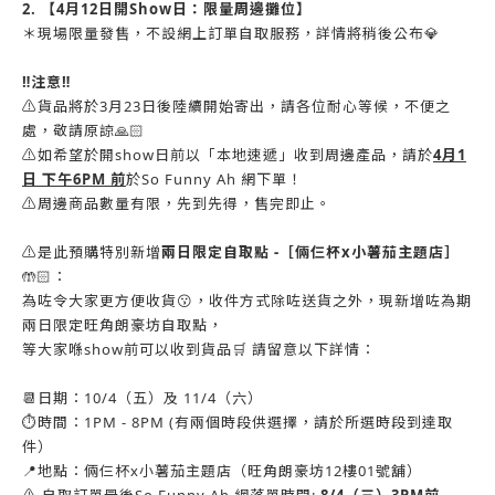
2. 【4月12日開Show日：限量周邊攤位】
＊現場限量發售，不設網上訂單自取服務，詳情將稍後公布💎
‼️注意‼️
⚠️貨品將於3月23日後陸續開始寄出，請各位耐心等候，不便之
處，敬請原諒🙏🏻
⚠️如希望於開show日前以「本地速遞」收到周邊產品，請於
4月1
日 下午6PM 前
於So Funny Ah 網下單！
⚠️周邊商品數量有限，先到先得，售完即止。
⚠️是此預購特別新增
兩日限定自取點 -［倆仨杯x小薯茄主題店］
🤲🏻：
為咗令大家更方便收貨😗，收件方式除咗送貨之外，現新增咗為期
兩日限定旺角朗豪坊自取點，
等大家喺show前可以收到貨品🛒 請留意以下詳情：
📆日期：10/4（五）及 11/4（六）
⏱️時間：1PM - 8PM (有兩個時段供選擇，請於所選時段到達取
件）
📍地點：倆仨杯x小薯茄主題店（旺角朗豪坊12樓01號舖）