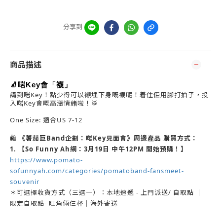
分享到
商品描述
🧦啱Key會「襪」
講到啱Key！點少得可以襯埋下身嘅襪呢！着住佢用腳打拍子，投
入啱Key會嘅高漲情緒啦！🥁
One Size: 適合US 7-12
🛍️
《薯茄巨Band企劃：啱Key見面會》周邊產品 購買方式：
1. 【So Funny Ah網：3月19日 中午12PM 開始預購！】
https://www.pomato-
sofunnyah.com/categories/pomatoband-fansmeet-
souvenir
＊可選擇收貨方式（三選一）：本地速遞 - 上門派送/ 自取點 ｜
限定自取點- 旺角倆仨杯｜海外寄送