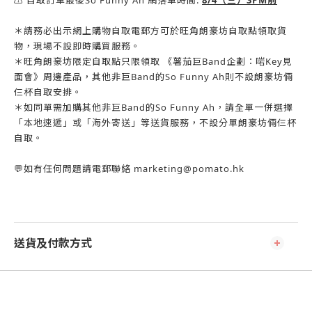
⚠️ 自取訂單最後So Funny Ah 網落單時間:
8/4（三）3PM前
＊請務必出示網上購物自取電郵方可於旺角朗豪坊自取點領取貨
物，現場不設即時購買服務。
＊旺角朗豪坊限定自取點只限領取 《薯茄巨Band企劃：啱Key見
面會》周邊產品，其他非巨Band的So Funny Ah則不設朗豪坊倆
仨杯自取安排。
＊如同單需加購其他非巨Band的So Funny Ah，請全單一併選擇
「本地速遞」或「海外寄送」等送貨服務，不設分單朗豪坊倆仨杯
自取。
💬如有任何問題請電郵聯絡 marketing@pomato.hk
送貨及付款方式