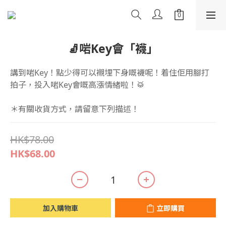
🧦啱Key會「襪」
講到啱Key！點少得可以襯埋下身嘅襪呢！着住佢用腳打
拍子，投入啱Key會嘅高漲情緒啦！🥁
＊有關收貨方式，請留意下列描述！
HK$78.00
HK$68.00
加入購物車
立即購買